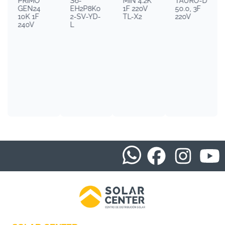
PRIMO
S6-
MIN 4.2K
TAURO-D
GEN24
EH2P8K0
1F 220V
50.0, 3F
10K 1F
2-SV-YD-
TL-X2
220V
240V
L