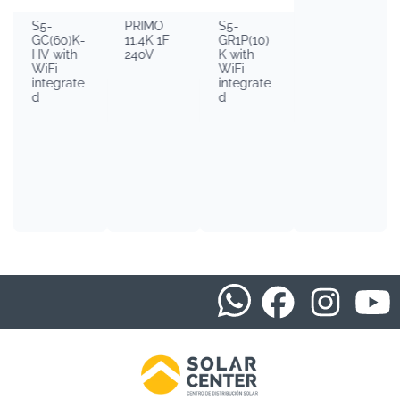
S5-
PRIMO
S5-
GC(60)K-
11.4K 1F
GR1P(10)
HV with
240V
K with
WiFi
WiFi
integrate
integrate
d
d